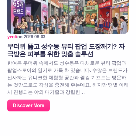
yeoti
on
2026-08-03
무더위 뚫고 성수동 뷰티 팝업 도장깨기? 자
극받은 피부를 위한 맞춤 솔루션
한여름 무더위 속에서도 성수동은 다채로운 뷰티 팝업과
팝업스토어의 열기로 가득 차 있습니다. 수많은 브랜드가
선사하는 유니크한 체험형 공간과 웰컴 기프트는 방문하
는 것만으로도 감성을 충전해 주는데요. 하지만 땡볕 아래
서 진행되는 야외 대기줄과 강렬한…
Discover More