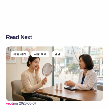
Read Next
시술 위키
시술 백과
얼굴
yeoti
on
2026-08-07