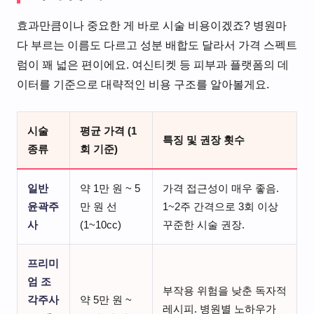
효과만큼이나 중요한 게 바로 시술 비용이겠죠? 병원마
다 부르는 이름도 다르고 성분 배합도 달라서 가격 스펙트
럼이 꽤 넓은 편이에요. 여신티켓 등 피부과 플랫폼의 데
이터를 기준으로 대략적인 비용 구조를 알아볼게요.
시술
평균 가격 (1
특징 및 권장 횟수
종류
회 기준)
일반
약 1만 원 ~ 5
가격 접근성이 매우 좋음.
윤곽주
만 원 선
1~2주 간격으로 3회 이상
사
(1~10cc)
꾸준한 시술 권장.
프리미
엄 조
부작용 위험을 낮춘 독자적
각주사
약 5만 원 ~
레시피. 병원별 노하우가