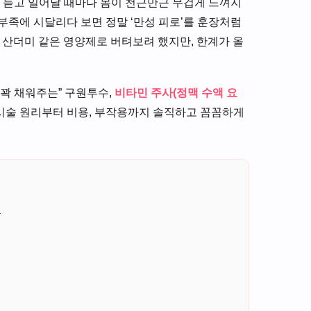
를 듣고 일어날 때마다 몸이 천근만근 무겁게 느껴지
 부족에 시달리다 보면 정말 ‘만성 피로’를 훈장처럼
 산더미 같은 영양제로 버텨보려 했지만, 한계가 올
꽉 채워주는” 구원투수,
비타민 주사(정맥 수액 요
 시술 원리부터 비용, 부작용까지 솔직하고 꼼꼼하게
