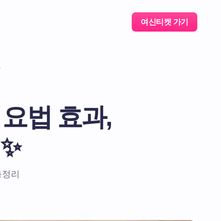
여신티켓 가기
✨
 요법 효과,
✨
총정리