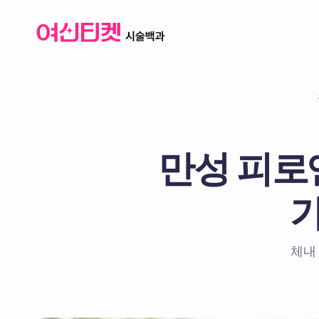
만성 피로엔
가
체내