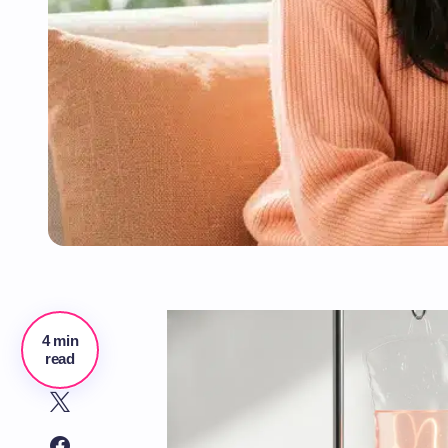
4 min
read