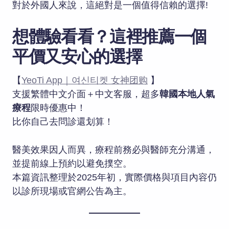
對於外國人來說，這絕對是一個值得信賴的選擇!
想體驗看看？這裡推薦一個
平價又安心的選擇
【
YeoTi App｜여신티켓 女神团购
】
支援繁體中文介面＋中文客服，超多
韓國本地人氣
療程
限時優惠中！
比你自己去問診還划算！
醫美效果因人而異，療程前務必與醫師充分溝通，
並提前線上預約以避免撲空。
本篇資訊整理於2025年初，實際價格與項目內容仍
以診所現場或官網公告為主。