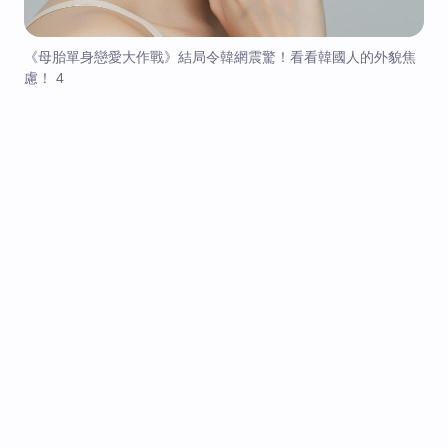
《母胎單身戀愛大作戰》結局令韓網震驚！看看韓國人的外貌焦
慮！ 4