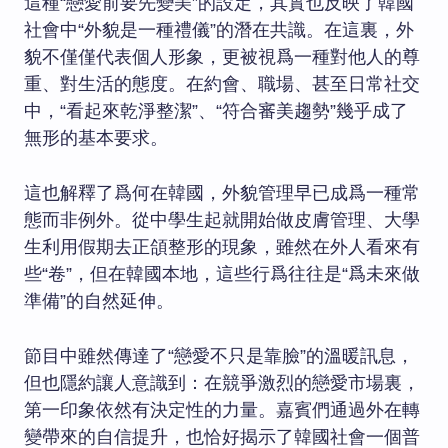
這種“戀愛前要先變美”的設定，其實也反映了韓國
社會中“外貌是一種禮儀”的潛在共識。在這裏，外
貌不僅僅代表個人形象，更被視爲一種對他人的尊
重、對生活的態度。在約會、職場、甚至日常社交
中，“看起來乾淨整潔”、“符合審美趨勢”幾乎成了
無形的基本要求。
這也解釋了爲何在韓國，外貌管理早已成爲一種常
態而非例外。從中學生起就開始做皮膚管理、大學
生利用假期去正頜整形的現象，雖然在外人看來有
些“卷”，但在韓國本地，這些行爲往往是“爲未來做
準備”的自然延伸。
節目中雖然傳達了“戀愛不只是靠臉”的溫暖訊息，
但也隱約讓人意識到：在競爭激烈的戀愛市場裏，
第一印象依然有決定性的力量。嘉賓們通過外在轉
變帶來的自信提升，也恰好揭示了韓國社會一個普