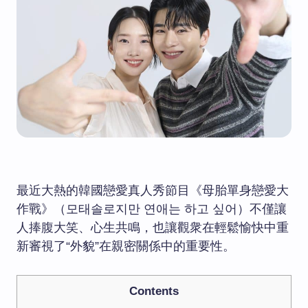
最近大熱的韓國戀愛真人秀節目《母胎單身戀愛大
作戰》（모태솔로지만 연애는 하고 싶어）不僅讓
人捧腹大笑、心生共鳴，也讓觀衆在輕鬆愉快中重
新審視了“外貌”在親密關係中的重要性。
Contents