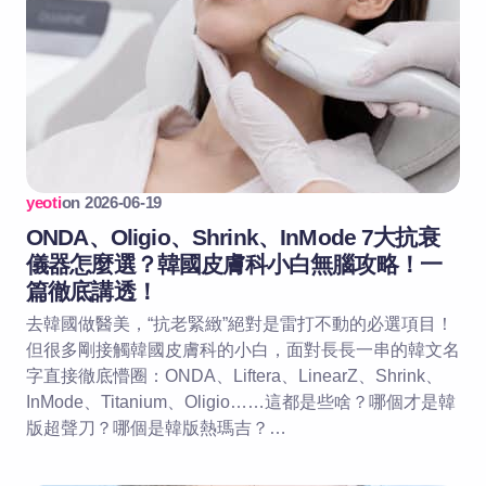
yeoti
on
2026-06-19
ONDA、Oligio、Shrink、InMode 7大抗衰
儀器怎麼選？韓國皮膚科小白無腦攻略！一
篇徹底講透！
去韓國做醫美，“抗老緊緻”絕對是雷打不動的必選項目！
但很多剛接觸韓國皮膚科的小白，面對長長一串的韓文名
字直接徹底懵圈：ONDA、Liftera、LinearZ、Shrink、
InMode、Titanium、Oligio……這都是些啥？哪個才是韓
版超聲刀？哪個是韓版熱瑪吉？…