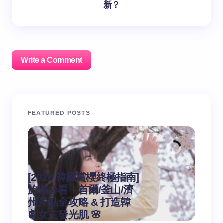
新？
Write a Comment
您的邮箱地址不会被公开。
必填项已用
*
标注
FEATURED POSTS
Name *
Email *
[2026 韓國賞櫻終極指南]
旅遊必看！首爾/釜山/濟
[Sel
州景點全攻略 & 打造韓
粗大
作者：yeoti
Your Comment *
劇女主發光肌 🌸
期的
on
2026-03-14