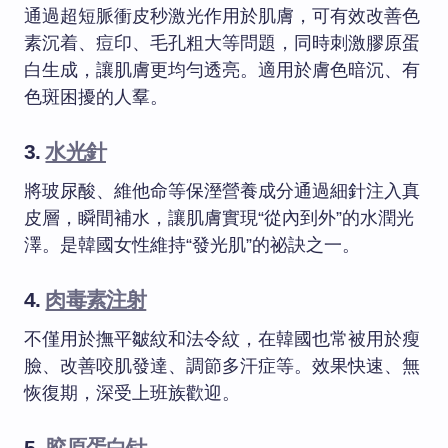
通過超短脈衝皮秒激光作用於肌膚，可有效改善色
素沉着、痘印、毛孔粗大等問題，同時刺激膠原蛋
白生成，讓肌膚更均勻透亮。適用於膚色暗沉、有
色斑困擾的人羣。
3.
水光針
將玻尿酸、維他命等保溼營養成分通過細針注入真
皮層，瞬間補水，讓肌膚實現“從內到外”的水潤光
澤。是韓國女性維持“發光肌”的祕訣之一。
4.
肉毒素注射
不僅用於撫平皺紋和法令紋，在韓國也常被用於瘦
臉、改善咬肌發達、調節多汗症等。效果快速、無
恢復期，深受上班族歡迎。
5.
胶原蛋白针