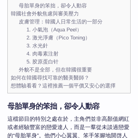
母胎單身的笨拙，卻令人動容
韓國社會外貌焦慮與審美壓力
皮膚管理：韓國人日常生活的一部分
1. 小氣泡（Aqua Peel）
2. 激光淨膚（Pico Toning）
3. 水光針
4. 肉毒素注射
5. 胶原蛋白针
外貌不是全部，但在韓國很重要
如何在韓國尋找可靠的醫美醫師？
想體驗看看？這裡推薦一個平價又安心的選擇
母胎單身的笨拙，卻令人動容
這檔節目的特別之處在於，主角們並非高顏值網紅
或者經驗豐富的戀愛達人，而是一羣從未談過戀愛
的“母胎單身”。他們小心翼翼、笨手笨腳地開啓人