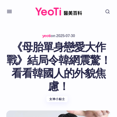
yeoti
on
2025-07-30
《母胎單身戀愛大作
戰》結局令韓網震驚！
看看韓國人的外貌焦
慮！
女神小贴士