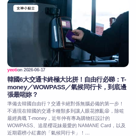
女神小贴士
yeoti
on
2026-06-17
韓國6大交通卡終極大比拼！自由行必睇：T-
money／WOWPASS／氣候同行卡，到底邊
張最啱妳？
準備去韓國自由行？交通卡絕對係無腦必備的第一步！
不過現在韓國的交通卡種類多到讓人眼花撩亂😫，除咗
最經典嘅 T-money，近年仲有專為購物狂設計的
WOWPASS、追星櫻花妹最愛的 NAMANE Card，以及
近期霸榜小紅書的「氣候同行卡」！…