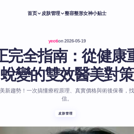
首页
皮肤管理
整容整形
女神小贴士
yeoti
on
2026-05-19
正完全指南：從健康
蛻變的雙效醫美對策
美新趨勢！一次搞懂療程原理、真實價格與術後保養，
信。
皮肤管理