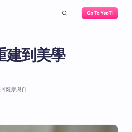
Go To YeoTi
重建到美學
找回健康與自