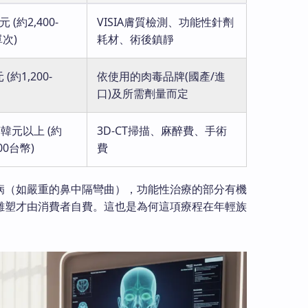
 (約2,400-
VISIA膚質檢測、功能性針劑
單次)
耗材、術後鎮靜
(約1,200-
依使用的肉毒品牌(國產/進
口)及所需劑量而定
萬韓元以上 (約
3D-CT掃描、麻醉費、手術
000台幣)
費
病（如嚴重的鼻中隔彎曲），功能性治療的部分有機
雕塑才由消費者自費。這也是為何這項療程在年輕族