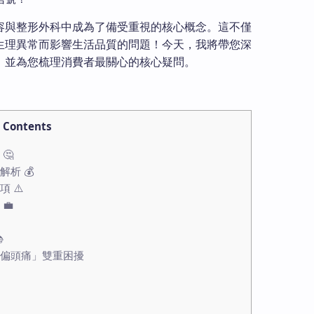
容與整形外科中成為了備受重視的核心概念。這不僅
生理異常而影響生活品質的問題！今天，我將帶您深
，並為您梳理消費者最關心的核心疑問。
Contents
🤔
析 💰
 ⚠️
💼

「偏頭痛」雙重困擾