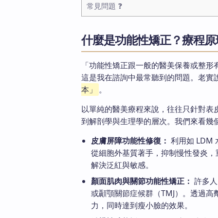
常見問題 ❓
什麼是功能性矯正？療程原理
「功能性矯正跟一般的醫美保養或整形
這是我在諮詢中最常聽到的問題。老實
本」
。
以單純的醫美療程來說，往往只針對表
到解剖學與生理學的層次。我們來看幾
皮膚屏障功能性修復：
利用如 LDM
從細胞外基質著手，抑制慢性發炎，
解決泛紅與敏感。
顏面肌肉與關節功能性矯正：
許多人
或顳顎關節症候群（TMJ）。透過
力，同時達到瘦小臉的效果。