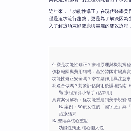
近年來，「功能性矯正」在現代醫學美
僅是追求流行趨勢，更是為了解決因為
入了解這項兼顧健康與美麗的雙效療程
什麼是功能性矯正？療程原理與機制揭秘 
價格範圍與費用結構：基於韓國市場真實解
功能性矯正安全嗎？潛在副作用與注意事項
我適合做嗎？對象評估與術後護理指南 👩‍
🔢 療程預算小幫手 (估算用)
真實案例解析：從功能重建到美學蛻變 
📝 案例：30歲女性的「國字臉」與
治療結果
📝 總結與核心重點
功能性矯正 核心懶人包