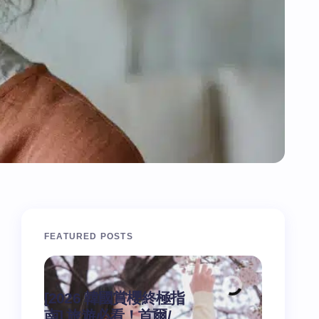
FEATURED POSTS
[2026 韓國賞櫻終極指
南] 旅遊必看！首爾/
[Sella