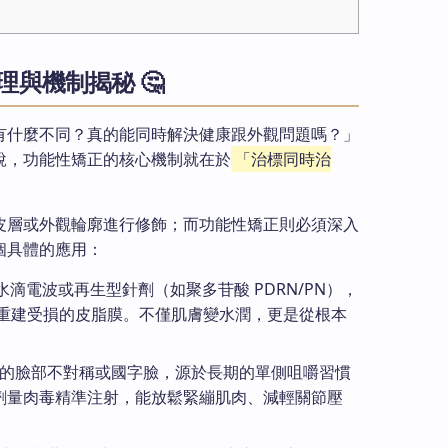
與機制揭秘 🤔
有什麼不同？真的能同時解決健康跟外觀問題嗎？」
說，功能性矯正的核心機制就在於
「治標同時治
皮層或外觀輪廓進行修飾；而功能性矯正則必須深入
個具體的應用：
 水滴電波或再生型針劑（如聚多苷酸 PDRN/PN），
重建受損的皮脂膜。不僅肌膚變水潤，更是從根本
的臉部不對稱或國字臉，源於長期的單側咀嚼習慣
高劑量肉毒精準注射，能放鬆緊繃肌肉、減輕關節壓