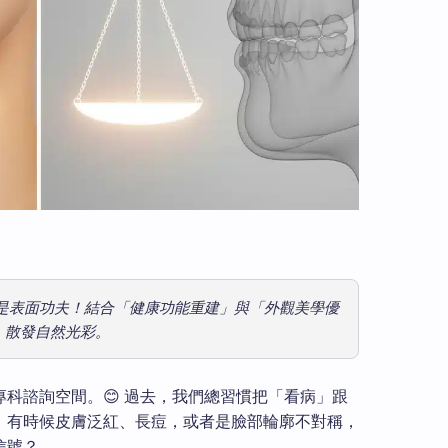
是表面功夫！結合「健康功能重建」與「外觀美學優
，散發自然光彩。
科諮詢空間。😊 過去，我們總習慣把「看病」跟
，有時候皮膚泛紅、長痘，或者是臉部輪廓不對稱，
信號？