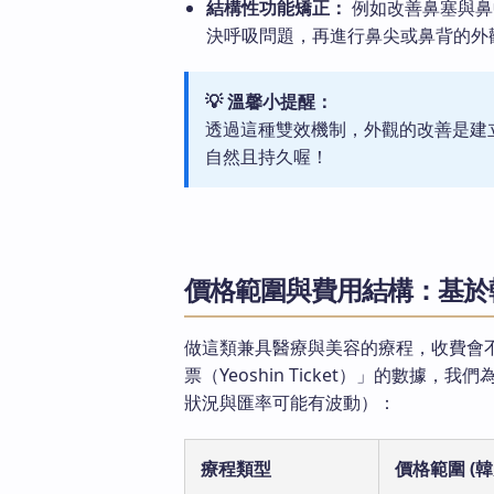
結構性功能矯正：
例如改善鼻塞與鼻
決呼吸問題，再進行鼻尖或鼻背的外
💡 溫馨小提醒：
透過這種雙效機制，外觀的改善是建
自然且持久喔！
價格範圍與費用結構：基於韓
做這類兼具醫療與美容的療程，收費會
票（Yeoshin Ticket）」的數
狀況與匯率可能有波動）：
療程類型
價格範圍 (韓