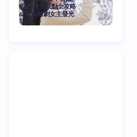
釜山/濟州景點全攻略
別粗大
& 打造韓劇女主發光
低修復
作者：yeoti
肌 🌸
救星！
on
2026-03-14