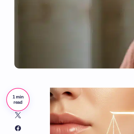
1 min
read