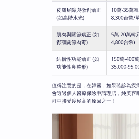
皮膚屏障與微創矯正
10萬-35萬韓元
(如高階水光)
8,300台幣/
肌肉與關節矯正 (如
5萬-20萬韓元 
顳顎關節肉毒)
4,800台幣)
結構性功能矯正 (如
150萬-400
功能性鼻整形)
35,000-95,
值得注意的是，在韓國，如果確診為疾
會透過個人醫療保險申請理賠，純美容
群中接受度極高的原因之一！