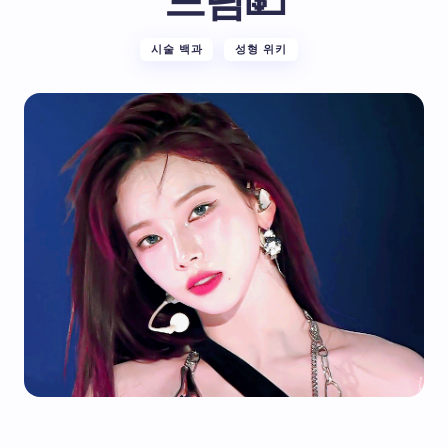
드림💵
시술 백과
성형 위키