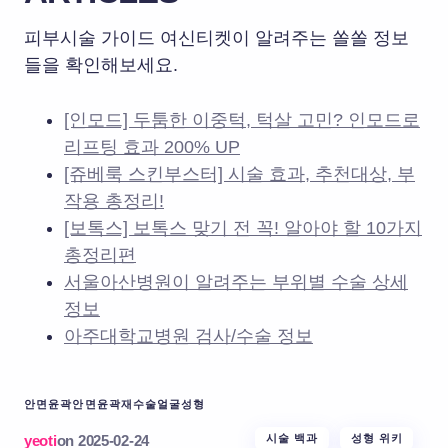
피부시술 가이드 여신티켓이 알려주는 쏠쏠 정보
들을 확인해보세요.
[인모드] 두툼한 이중턱, 턱살 고민? 인모드로
리프팅 효과 200% UP
[쥬베룩 스킨부스터] 시술 효과, 추천대상, 부
작용 총정리!
[보톡스] 보톡스 맞기 전 꼭! 알아야 할 10가지
총정리편
서울아산병원이 알려주는 부위별 수술 상세
정보
아주대학교병원 검사/수술 정보
안면윤곽
안면윤곽재수술
얼굴성형
yeoti
on
2025-02-24
시술 백과
성형 위키