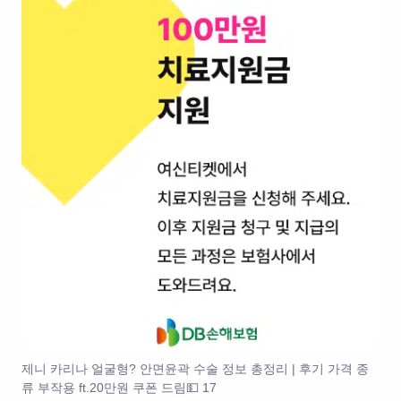
제니 카리나 얼굴형? 안면윤곽 수술 정보 총정리 | 후기 가격 종
류 부작용 ft.20만원 쿠폰 드림💵 17