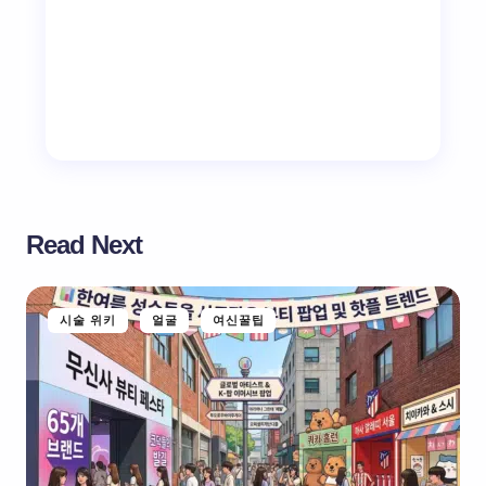
Read Next
시술 위키
얼굴
여신꿀팁