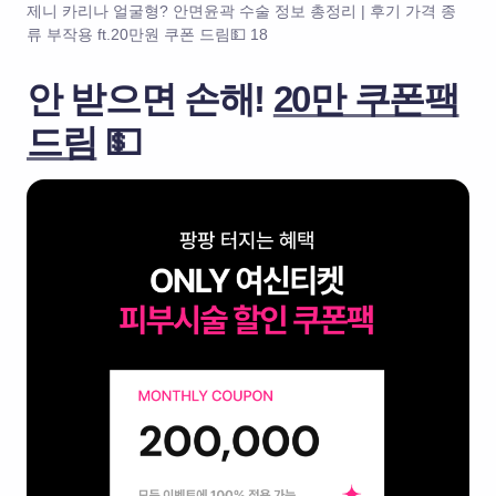
제니 카리나 얼굴형? 안면윤곽 수술 정보 총정리 | 후기 가격 종
류 부작용 ft.20만원 쿠폰 드림💵 18
안 받으면 손해!
20만 쿠폰팩
드림
💵