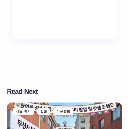
Read Next
시술 위키
얼굴
여신꿀팁