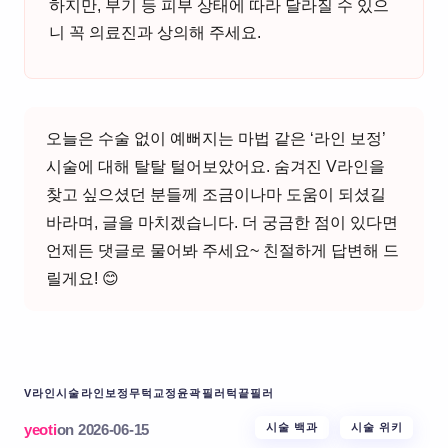
하지만, 부기 등 피부 상태에 따라 달라질 수 있으
니 꼭 의료진과 상의해 주세요.
오늘은 수술 없이 예뻐지는 마법 같은 ‘라인 보정’
시술에 대해 탈탈 털어보았어요. 숨겨진 V라인을
찾고 싶으셨던 분들께 조금이나마 도움이 되셨길
바라며, 글을 마치겠습니다. 더 궁금한 점이 있다면
언제든 댓글로 물어봐 주세요~ 친절하게 답변해 드
릴게요! 😊
V라인시술
라인보정
무턱교정
윤곽필러
턱끝필러
yeoti
on
2026-06-15
시술 백과
시술 위키