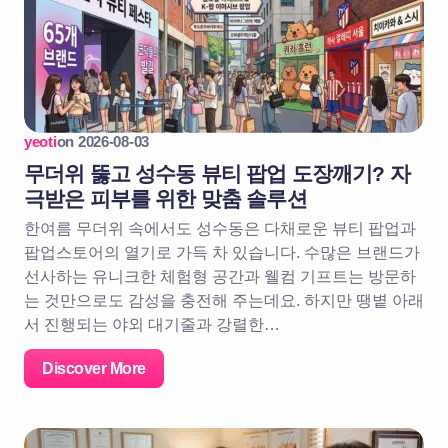
yeoti
on
2026-08-03
무더위 뚫고 성수동 뷰티 팝업 도장깨기? 자
극받은 피부를 위한 맞춤 솔루션
한여름 무더위 속에서도 성수동은 다채로운 뷰티 팝업과
팝업스토어의 열기로 가득 차 있습니다. 수많은 브랜드가
선사하는 유니크한 체험형 공간과 웰컴 기프트는 방문하
는 것만으로도 감성을 충전해 주는데요. 하지만 땡볕 아래
서 진행되는 야외 대기줄과 강렬한…
Discover More