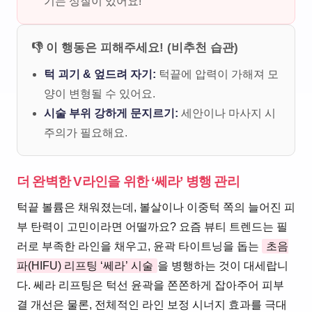
기는 성질이 있어요!
👎 이 행동은 피해주세요! (비추천 습관)
턱 괴기 & 엎드려 자기:
턱끝에 압력이 가해져 모
양이 변형될 수 있어요.
시술 부위 강하게 문지르기:
세안이나 마사지 시
주의가 필요해요.
더 완벽한 V라인을 위한 ‘쎄라’ 병행 관리
턱끝 볼륨은 채워졌는데, 볼살이나 이중턱 쪽의 늘어진 피
부 탄력이 고민이라면 어떨까요? 요즘 뷰티 트렌드는 필
러로 부족한 라인을 채우고, 윤곽 타이트닝을 돕는
초음
파(HIFU) 리프팅 ‘쎄라’ 시술
을 병행하는 것이 대세랍니
다. 쎄라 리프팅은 턱선 윤곽을 쫀쫀하게 잡아주어 피부
결 개선은 물론, 전체적인 라인 보정 시너지 효과를 극대