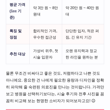
평균 가격
약 3만 원 ~ 8만
약 20만 원 ~ 40만 원
(1cc 기
원대
대
준)
특징 및
합리적인 가격,
단단한 입자, 적은 퍼
장점
우수한 접근성
짐, 긴 유지 기간
가성비 위주, 첫
오랜 유지력과 정교
추천 대상
시술 입문자
한 라인을 원하는 분
물론 무조건 비싸다고 좋은 것도, 저렴하다고 나쁜 것도
아니에요. 중요한 건 나에게 필요한 용량과 디자인을 정확
히 파악해 줄 숙련된 의료진을 만나는 것이랍니다. 가격만
보고 병원을 선택하기보다는, 시술 후기와 전후 사진을 꼼
꼼히 비교해 보는 현명한 소비자가 되어보자고요! 😉