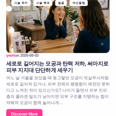
시술 위키
시술 백과
얼굴
여신꿀팁
yeoti
on
2026-08-03
세로로 길어지는 모공과 탄력 저하, 써마지로
피부 지지대 단단하게 세우기
어느 날 거울을 보았을 때 동그랗던 모공이 빗살무늬처럼
세로로 길어져 있거나, 피부 전체의 팽팽함이 예전만 못하
다고 느껴진 적이 있으신가요? 나이가 들면서 피부 진피
층의 콜라겐 밀도가 낮아지면 피부 구조를 지탱하는 힘이
약해져 모공이 함께 늘어나게…
Discover More