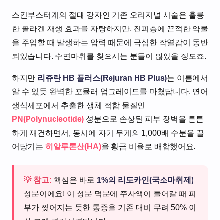
스킨부스터계의 절대 강자인 기존 오리지널 시술은 훌륭
한 콜라겐 재생 효과를 자랑하지만, 진피층에 끈적한 약물
을 주입할 때 발생하는 압력 때문에 극심한 작열감이 동반
되었습니다. 수면마취를 찾으시는 분들이 많았을 정도죠.
하지만
리쥬란 HB 플러스(Rejuran HB Plus)
는 이름에서
알 수 있듯 완벽한 포뮬러 업그레이드를 마쳤답니다. 연어
생식세포에서 추출한 생체 적합 물질인
PN(Polynucleotide)
성분으로 손상된 피부 장벽을 튼튼
하게 재건하면서, 동시에 자기 무게의 1,000배 수분을 끌
어당기는
히알루론산(HA)
을 황금 비율로 배합했어요.
💡 참고:
핵심은 바로
1%의 리도카인(국소마취제)
성분이에요! 이 성분 덕분에 주사액이 들어갈 때 피
부가 찢어지는 듯한 통증을 기존 대비 무려 50% 이