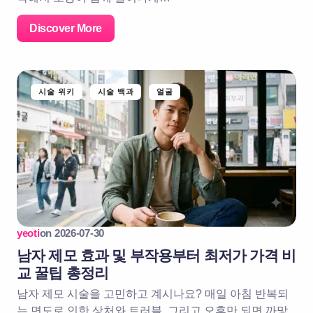
Discover More
시술 위키
시술 백과
얼굴
yeoti
on
2026-07-30
남자 제모 효과 및 부작용부터 최저가 가격 비
교 꿀팁 총정리
남자 제모 시술을 고민하고 계시나요? 매일 아침 반복되
는 면도로 인한 상처와 트러블, 그리고 오후만 되면 까맣