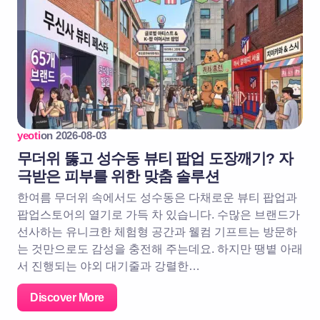
yeoti
on
2026-08-03
무더위 뚫고 성수동 뷰티 팝업 도장깨기? 자
극받은 피부를 위한 맞춤 솔루션
한여름 무더위 속에서도 성수동은 다채로운 뷰티 팝업과
팝업스토어의 열기로 가득 차 있습니다. 수많은 브랜드가
선사하는 유니크한 체험형 공간과 웰컴 기프트는 방문하
는 것만으로도 감성을 충전해 주는데요. 하지만 땡볕 아래
서 진행되는 야외 대기줄과 강렬한…
Discover More