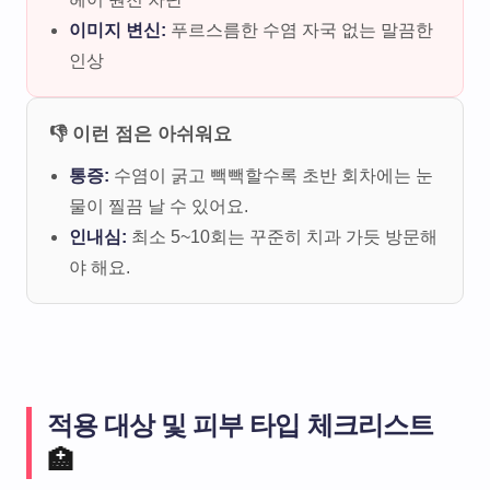
이미지 변신:
푸르스름한 수염 자국 없는 말끔한
인상
👎 이런 점은 아쉬워요
통증:
수염이 굵고 빽빽할수록 초반 회차에는 눈
물이 찔끔 날 수 있어요.
인내심:
최소 5~10회는 꾸준히 치과 가듯 방문해
야 해요.
적용 대상 및 피부 타입 체크리스트
🏥