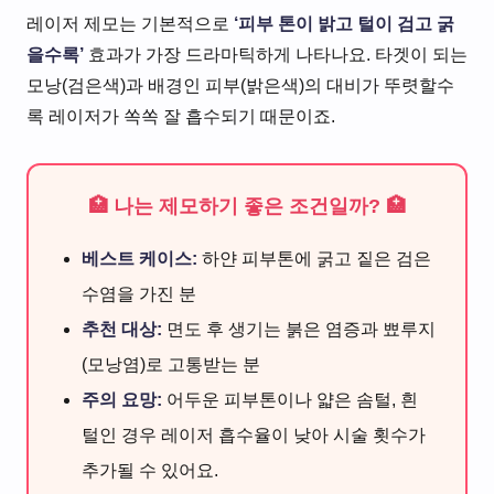
레이저 제모는 기본적으로
‘피부 톤이 밝고 털이 검고 굵
을수록’
효과가 가장 드라마틱하게 나타나요. 타겟이 되는
모낭(검은색)과 배경인 피부(밝은색)의 대비가 뚜렷할수
록 레이저가 쏙쏙 잘 흡수되기 때문이죠.
🏥 나는 제모하기 좋은 조건일까? 🏥
베스트 케이스:
하얀 피부톤에 굵고 짙은 검은
수염을 가진 분
추천 대상:
면도 후 생기는 붉은 염증과 뾰루지
(모낭염)로 고통받는 분
주의 요망:
어두운 피부톤이나 얇은 솜털, 흰
털인 경우 레이저 흡수율이 낮아 시술 횟수가
추가될 수 있어요.