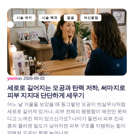
시술 위키
시술 백과
얼굴
여신꿀팁
yeoti
on
2026-08-03
세로로 길어지는 모공과 탄력 저하, 써마지로
피부 지지대 단단하게 세우기
어느 날 거울을 보았을 때 동그랗던 모공이 빗살무늬처럼
세로로 길어져 있거나, 피부 전체의 팽팽함이 예전만 못하
다고 느껴진 적이 있으신가요? 나이가 들면서 피부 진피
층의 콜라겐 밀도가 낮아지면 피부 구조를 지탱하는 힘이
약해져 모공이 함께 늘어나게…