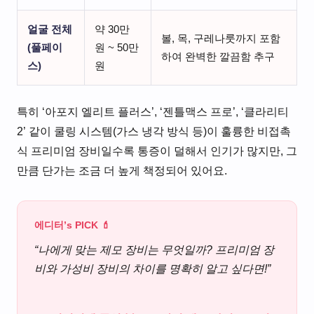
얼굴 전체
약 30만
볼, 목, 구레나룻까지 포함
(풀페이
원 ~ 50만
하여 완벽한 깔끔함 추구
스)
원
특히 ‘아포지 엘리트 플러스’, ‘젠틀맥스 프로’, ‘클라리티
2’ 같이 쿨링 시스템(가스 냉각 방식 등)이 훌륭한 비접촉
식 프리미엄 장비일수록 통증이 덜해서 인기가 많지만, 그
만큼 단가는 조금 더 높게 책정되어 있어요.
에디터’s PICK 💄
“나에게 맞는 제모 장비는 무엇일까? 프리미엄 장
비와 가성비 장비의 차이를 명확히 알고 싶다면!”