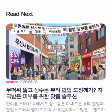
Read Next
시술 위키
얼굴
여신꿀팁
yeoti
on
2026-08-03
무더위 뚫고 성수동 뷰티 팝업 도장깨기? 자
극받은 피부를 위한 맞춤 솔루션
한여름 무더위 속에서도 성수동은 다채로운 뷰티 팝업과
팝업스토어의 열기로 가득 차 있습니다. 수많은 브랜드가