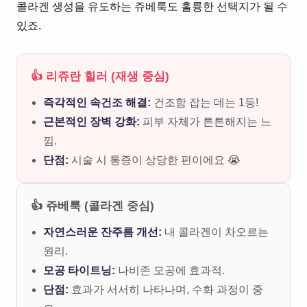
콜라겐 생성을 유도하는 쥬베룩도 훌륭한 선택지가 될 수
있죠.
👍 리쥬란 힐러 (재생 중심)
즉각적인 속건조 해결:
건조함 잡는 데는 1등!
근본적인 장벽 강화:
피부 자체가 튼튼해지는 느
낌.
단점:
시술 시 통증이 상당한 편이에요 😭
👍 쥬베룩 (콜라겐 중심)
자연스러운 잔주름 개선:
내 콜라겐이 차오르는
원리.
모공 타이트닝:
나비존 모공에 효과적.
단점:
효과가 서서히 나타나며, 수화 과정이 중