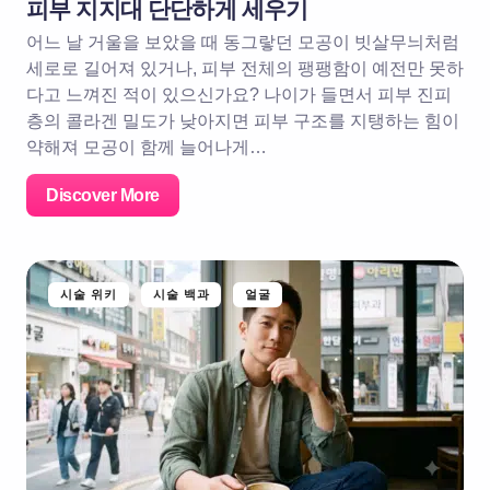
피부 지지대 단단하게 세우기
어느 날 거울을 보았을 때 동그랗던 모공이 빗살무늬처럼
세로로 길어져 있거나, 피부 전체의 팽팽함이 예전만 못하
다고 느껴진 적이 있으신가요? 나이가 들면서 피부 진피
층의 콜라겐 밀도가 낮아지면 피부 구조를 지탱하는 힘이
약해져 모공이 함께 늘어나게…
Discover More
시술 위키
시술 백과
얼굴