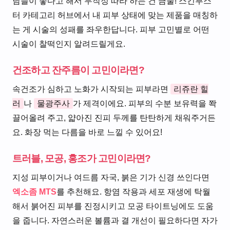
남들이 좋다고 해서 무작정 따라 하는 건 금물! 스킨부스
터 카테고리 허브에서 내 피부 상태에 맞는 제품을 매칭하
는 게 시술의 성패를 좌우한답니다. 피부 고민별로 어떤
시술이 찰떡인지 알려드릴게요.
건조하고 잔주름이 고민이라면?
속건조가 심하고 노화가 시작되는 피부라면
리쥬란 힐
러
나
물광주사
가 제격이에요. 피부의 수분 보유력을 쫙
끌어올려 주고, 얇아진 진피 두께를 탄탄하게 채워주거든
요. 화장 먹는 다름을 바로 느낄 수 있어요!
트러블, 모공, 홍조가 고민이라면?
지성 피부이거나 여드름 자국, 붉은 기가 신경 쓰인다면
엑소좀 MTS
를 추천해요. 항염 작용과 세포 재생에 탁월
해서 붉어진 피부를 진정시키고 모공 타이트닝에도 도움
을 줍니다. 자연스러운 볼륨과 결 개선이 필요하다면 자가