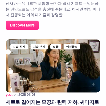
선사하는 유니크한 체험형 공간과 웰컴 기프트는 방문하
는 것만으로도 감성을 충전해 주는데요. 하지만 땡볕 아래
서 진행되는 야외 대기줄과 강렬한…
Discover More
시술 위키
시술 백과
얼굴
여신꿀팁
yeoti
on
2026-08-03
세로로 길어지는 모공과 탄력 저하, 써마지로