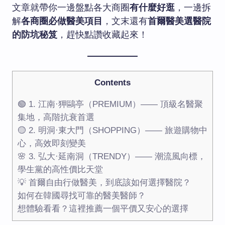
文章就帶你一邊盤點各大商圈
有什麼好逛
，一邊拆
解
各商圈必做醫美項目
，文末還有
首爾醫美選醫院
的防坑秘笈
，趕快點讚收藏起來！
Contents
🟢 1. 江南·狎鷗亭（PREMIUM）—— 頂級名醫聚
集地，高階抗衰首選
🟡 2. 明洞·東大門（SHOPPING）—— 旅遊購物中
心，高效即刻變美
🌸 3. 弘大·延南洞（TRENDY）—— 潮流風向標，
學生黨的高性價比天堂
💡 首爾自由行做醫美，到底該如何選擇醫院？
如何在韓國尋找可靠的醫美醫師？
想體驗看看？這裡推薦一個平價又安心的選擇