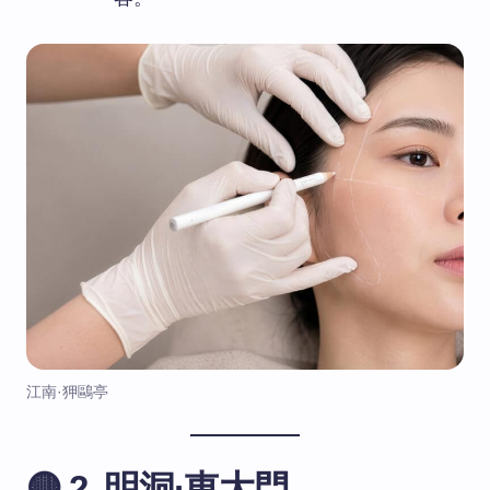
江南·狎鷗亭
🟡 2. 明洞·東大門