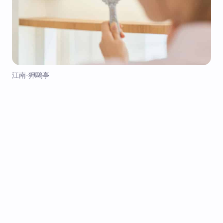
江南·狎鷗亭