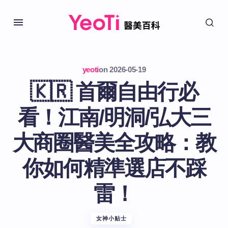
yeoti
on
2026-05-19
🇰🇷 首爾自由行必
看！江南/明洞/弘大三
大商圈醫美全攻略：教
你如何精準選店不踩
雷！
女神小贴士