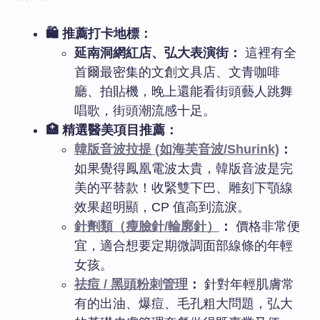
🛍️ 推薦打卡地標：
延南洞網紅店、弘大表演街：
這裡有全
首爾最密集的文創文具店、文青咖啡
廳、拍貼機，晚上還能看街頭藝人跳舞
唱歌，街頭潮流感十足。
🏥 精選醫美項目推薦：
韓版音波拉提 (如海芙音波/Shurink)
：
如果覺得鳳凰電波太貴，韓版音波是完
美的平替款！收緊雙下巴、雕刻下顎線
效果超明顯，CP 值高到流淚。
針劑類（瘦臉針/輪廓針）
：
價格非常便
宜，適合想要定期微調面部線條的年輕
女孩。
祛痘 / 黑頭粉刺管理
：
針對年輕肌膚常
有的出油、爆痘、毛孔粗大問題，弘大