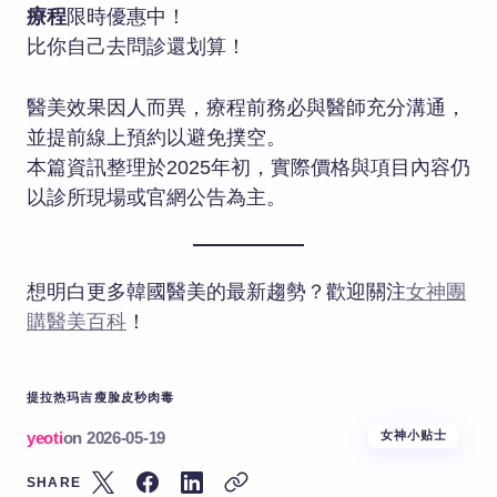
療程
限時優惠中！
比你自己去問診還划算！
醫美效果因人而異，療程前務必與醫師充分溝通，
並提前線上預約以避免撲空。
本篇資訊整理於2025年初，實際價格與項目內容仍
以診所現場或官網公告為主。
想明白更多韓國醫美的最新趨勢？歡迎關注
女神團
購醫美百科
！
提拉
热玛吉
瘦脸
皮秒
肉毒
yeoti
on
2026-05-19
女神小贴士
SHARE