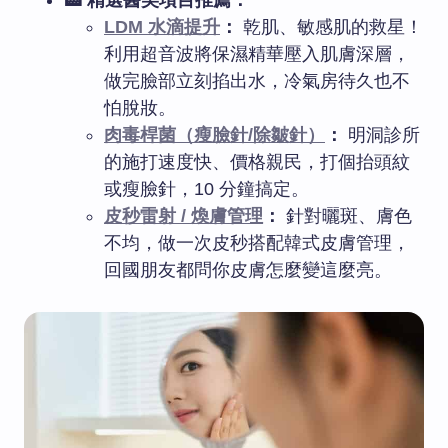
🏥 精選醫美項目推薦：
LDM 水滴提升
：
乾肌、敏感肌的救星！
利用超音波將保濕精華壓入肌膚深層，
做完臉部立刻掐出水，冷氣房待久也不
怕脫妝。
肉毒桿菌（瘦臉針/除皺針）
：
明洞診所
的施打速度快、價格親民，打個抬頭紋
或瘦臉針，10 分鐘搞定。
皮秒雷射 / 煥膚管理
：
針對曬斑、膚色
不均，做一次皮秒搭配韓式皮膚管理，
回國朋友都問你皮膚怎麼變這麼亮。