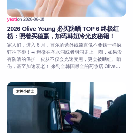
yeoti
on
2026-06-18
2026 Olive Young 必买防晒 TOP 6 终极红
榜：照着买稳赢，加码韩妞冷光皮秘籍！
家人们，进入 6 月，首尔的紫外线简直像不要钱一样疯
狂往下砸！☀️ 稍微在圣水洞或者明洞走上一圈，如果没
有防晒的保护，皮肤不仅会光速变黑，更会被晒红、晒
伤，甚至加速衰老！ 来到全韩国最全的药妆店 Olive…
女神小贴士