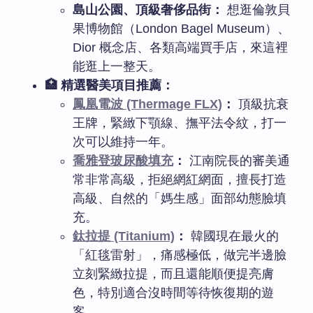
島山公園、頂級奢侈品街：
想逛倫敦貝
果博物館（London Bagel Museum）、
Dior 概念店、各類高端買手店，來這裡
能逛上一整天。
🏥 精選醫美項目推薦：
鳳凰電波 (Thermage FLX)
：
頂級抗衰
王牌，緊緻下顎線、撫平法令紋，打一
次可以維持一年。
喬雅登玻尿酸填充
：
江南院長的審美通
常非常高級，拒絕網紅網面，擅長打造
高級、自然的「媽生感」面部幼態臉填
充。
鈦拉提 (Titanium)
：
韓國現在最火的
「紅毯雷射」，痛感極低，做完半邊臉
立刻緊緻拉提，而且還能順便提亮膚
色，特別適合沒時間等待恢復期的遊
客。