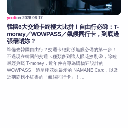
yeoti
on
2026-06-17
韓國6大交通卡終極大比拼！自由行必睇：T-
money／WOWPASS／氣候同行卡，到底邊
張最啱妳？
準備去韓國自由行？交通卡絕對係無腦必備的第一步！
不過現在韓國的交通卡種類多到讓人眼花撩亂😫，除咗
最經典嘅 T-money，近年仲有專為購物狂設計的
WOWPASS、追星櫻花妹最愛的 NAMANE Card，以及
近期霸榜小紅書的「氣候同行卡」！…