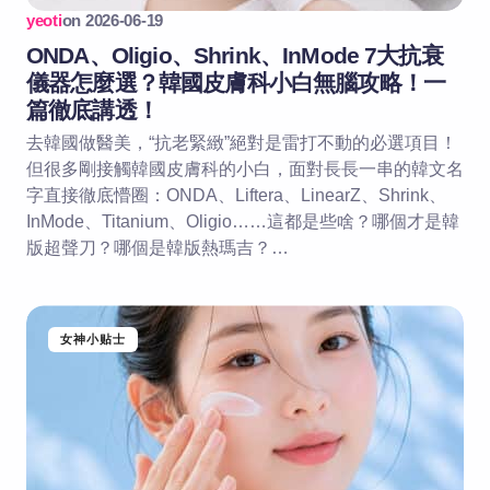
yeoti
on
2026-06-19
ONDA、Oligio、Shrink、InMode 7大抗衰
儀器怎麼選？韓國皮膚科小白無腦攻略！一
篇徹底講透！
去韓國做醫美，“抗老緊緻”絕對是雷打不動的必選項目！
但很多剛接觸韓國皮膚科的小白，面對長長一串的韓文名
字直接徹底懵圈：ONDA、Liftera、LinearZ、Shrink、
InMode、Titanium、Oligio……這都是些啥？哪個才是韓
版超聲刀？哪個是韓版熱瑪吉？…
女神小贴士