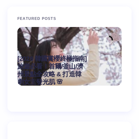
您的邮箱地址不会被公开。
必填项已用
*
标注
FEATURED POSTS
Name *
Email *
[2026 韓國賞櫻終極指南]
旅遊必看！首爾/釜山/濟
[Sel
州景點全攻略 & 打造韓
粗大
作者：yeoti
Your Comment *
劇女主發光肌 🌸
期的
on
2026-03-14
Save my name and email in this browser for the
next time I comment.