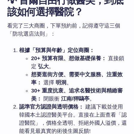
💡 首爾自由行做醫美，到底
該如何選擇醫院？
看完了三大商圈，下單預約前，記得遵守這三個
「防坑選店法則」：
根據「預算與年齡」定位商圈：
20+ 預算有限、想做基礎保養：
直接鎖
定
弘大
。
想要逛街方便、需要中文服務、注重效
率：
選擇
明洞
。
30+ 重度抗衰、追求名醫技術與精緻審
美：
閉眼衝
江南/狎鷗亭
。
認準官方認證與透明價格：
建議下載並使用
韓國本土認證醫美平台。直接在上面查看「認
證醫院」，價格全透明、拒絕外國人溢價，還
能看見最真實的術後生圖反饋!