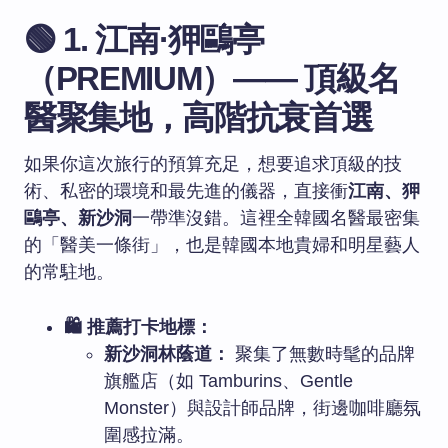
🟢 1. 江南·狎鷗亭
（PREMIUM）—— 頂級名
醫聚集地，高階抗衰首選
如果你這次旅行的預算充足，想要追求頂級的技
術、私密的環境和最先進的儀器，直接衝
江南、狎
鷗亭、新沙洞
一帶準沒錯。這裡全韓國名醫最密集
的「醫美一條街」，也是韓國本地貴婦和明星藝人
的常駐地。
🛍️ 推薦打卡地標：
新沙洞林蔭道：
聚集了無數時髦的品牌
旗艦店（如 Tamburins、Gentle
Monster）與設計師品牌，街邊咖啡廳氛
圍感拉滿。